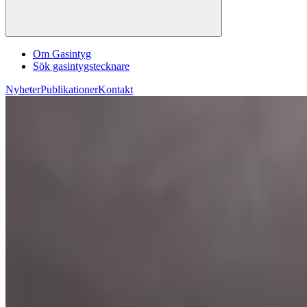
Om Gasintyg
Sök gasintygstecknare
Nyheter
Publikationer
Kontakt