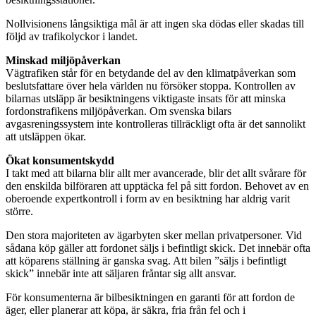
Nollvisionens långsiktiga mål är att ingen ska dödas eller skadas till
följd av trafikolyckor i landet.
Minskad miljöpåverkan
Vägtrafiken står för en betydande del av den klimatpåverkan som
beslutsfattare över hela världen nu försöker stoppa. Kontrollen av
bilarnas utsläpp är besiktningens viktigaste insats för att minska
fordonstrafikens miljöpåverkan. Om svenska bilars
avgasreningssystem inte kontrolleras tillräckligt ofta är det sannolikt
att utsläppen ökar.
Ökat konsumentskydd
I takt med att bilarna blir allt mer avancerade, blir det allt svårare för
den enskilda bilföraren att upptäcka fel på sitt fordon. Behovet av en
oberoende expertkontroll i form av en besiktning har aldrig varit
större.
Den stora majoriteten av ägarbyten sker mellan privatpersoner. Vid
sådana köp gäller att fordonet säljs i befintligt skick. Det innebär ofta
att köparens ställning är ganska svag. Att bilen ”säljs i befintligt
skick” innebär inte att säljaren fråntar sig allt ansvar.
För konsumenterna är bilbesiktningen en garanti för att fordon de
äger, eller planerar att köpa, är säkra, fria från fel och i