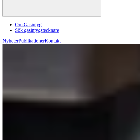
Om Gasintyg
Sök gasintygstecknare
Nyheter
Publikationer
Kontakt