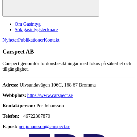
Om Gasintyg
Sök gasintygstecknare
Nyheter
Publikationer
Kontakt
Carspect AB
Carspect genomför fordonsbesiktningar med fokus på säkerhet och
tillgänglighet.
Adress:
Ulvsundavägen 106C, 168 67 Bromma
Webbplats:
https://www.carspect.se
Kontaktperson:
Per Johansson
Telefon:
+46722307870
E-post:
per.johansson@carspect.se